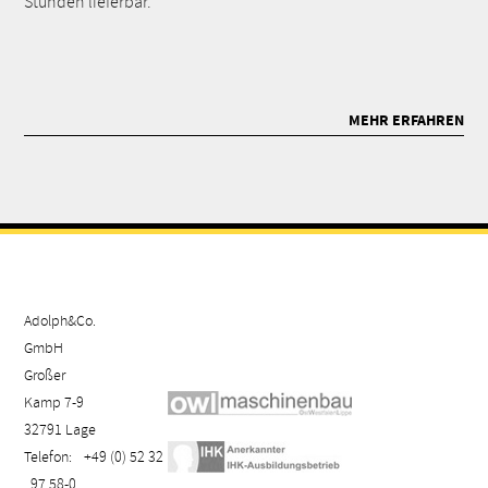
Stunden lieferbar.
MEHR ERFAHREN
Adolph&Co.
GmbH
Großer
Kamp 7-9
32791 Lage
Telefon:
+49 (0) 52 32
. 97 58-0